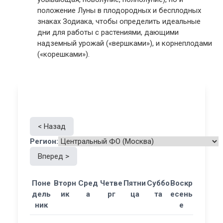
положение Луны в
плодородных и бесплодных
знаках Зодиака
, чтобы определить идеальные
дни для работы с растениями, дающими
надземный урожай («вершками»), и корнеплодами
(«корешками»).
< Назад
Регион:
Вперед >
Поне
Вторн
Сред
Четве
Пятни
Суббо
Воскр
дель
ик
а
рг
ца
та
есень
ник
е