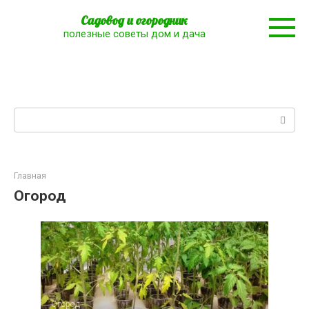
Перейти
Садовод и огородник
к
полезные советы дом и дача
контенту
Поиск:
Главная
Огород
Огород