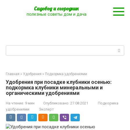
Перейти
Садовод и огородник
к
полезные советы дом и дача
контенту
Поиск:
Главная
»
Удобрения
»
Подкормка удобрениями
Удобрения при посадке клубники осенью:
подкормка клубники минеральными и
органическими удобрениями
На чтение:
9 мин
Опубликовано:
27.08.2021
Подкормка
удобрениями
Эксперт